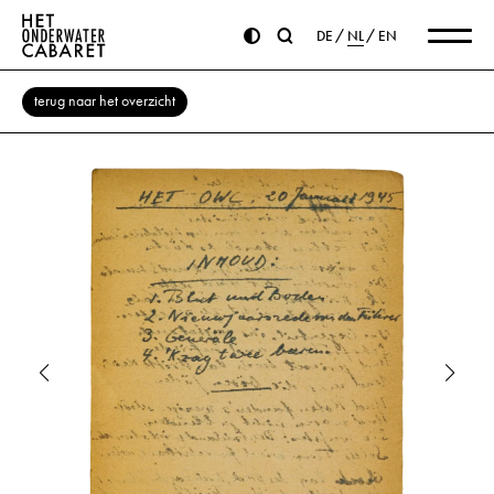
DE
NL
EN
terug naar het overzicht