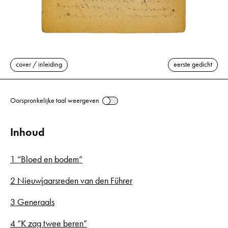
cover / inleiding
eerste gedicht
Oorspronkelijke taal weergeven
Inhoud
1 “Bloed en bodem”
2 Nieuwjaarsreden van den Führer
3 Generaals
4 “K zag twee beren”