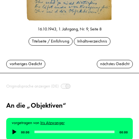
16.10.1943, 1. Jahrgang, Nr. 9, Seite 8
Titelseite / Einführung
Inhaltsverzeichnis
vorheriges Gedicht
nächstes Gedicht
Originalsprache anzeigen (DE)
An die „Objektiven“
vorgetragen von
Iris Atzwanger
Audio-
00:00
00:00
Player