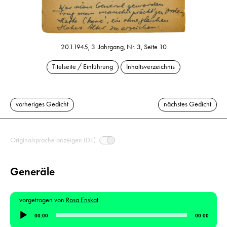
20.1.1945, 3. Jahrgang, Nr. 3, Seite 10
Titelseite / Einführung
Inhaltsverzeichnis
vorheriges Gedicht
nächstes Gedicht
Originalsprache anzeigen (DE)
Generäle
vorgetragen von
Rosa Enskat
Audio-
00:00
00:00
Player