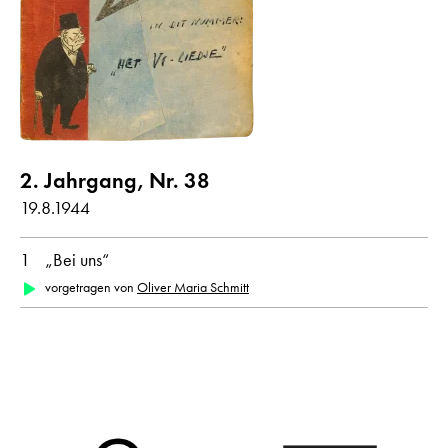
Gedichte mit Audiobeitrag
Jahr
alle
1944
2. Jahrgang, Nr. 38
Monat
19.8.1944
alle
August
1
„Bei uns“
vorgetragen von
Oliver Maria Schmitt
Originalsprache
alle
Deutsch