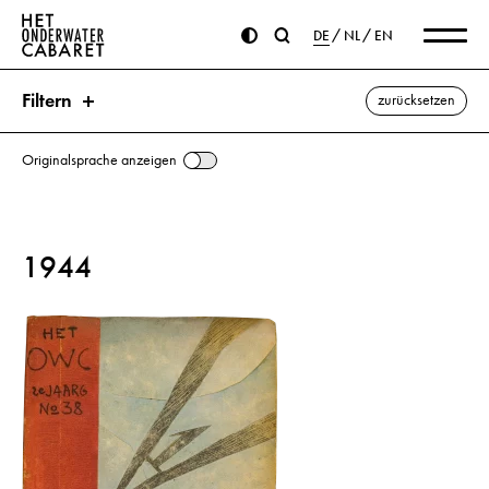
DE
NL
EN
Filtern
zurücksetzen
Originalsprache anzeigen
Suche
1944
Schlagworte
Pünktlichkeit ⌫
Deutschland
Gott
Kaffee
Sauberkeit
alle anzeigen