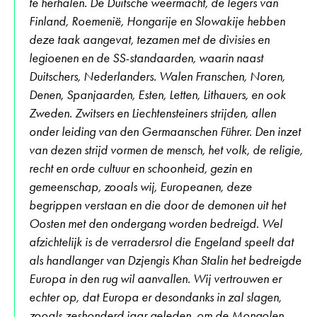
te herhalen. De Duitsche weermacht, de legers van
Finland, Roemenië, Hongarije en Slowakije hebben
deze taak aangevat, tezamen met de divisies en
legioenen en de SS-standaarden, waarin naast
Duitschers, Nederlanders. Walen Franschen, Noren,
Denen, Spanjaarden, Esten, Letten, Lithauers, en ook
Zweden. Zwitsers en Liechtensteiners strijden, allen
onder leiding van den Germaanschen Führer. Den inzet
van dezen strijd vormen de mensch, het volk, de religie,
recht en orde cultuur en schoonheid, gezin en
gemeenschap, zooals wij, Europeanen, deze
begrippen verstaan en die door de demonen uit het
Oosten met den ondergang worden bedreigd. Wel
afzichtelijk is de verradersrol die Engeland speelt dat
als handlanger van Dzjengis Khan Stalin het bedreigde
Europa in den rug wil aanvallen. Wij vertrouwen er
echter op, dat Europa er desondanks in zal slagen,
zooals zeshonderd jaar geleden, om de Mongolen