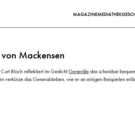
MAGAZINE
MEDIATHEK
GESCH
t von Mackensen
urt Bloch reflektiert im Gedicht
Generäle
das scheinbar bequeme
n verkürze das Generalsleben, wie er an einigen Beispielen erläu