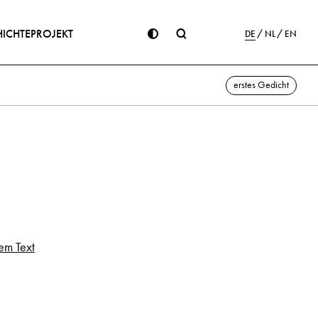
ICHTE
PROJEKT
DE
NL
EN
erstes Gedicht
em Text