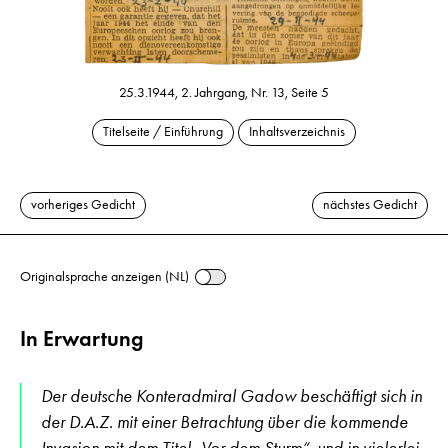
25.3.1944, 2. Jahrgang, Nr. 13, Seite 5
Titelseite / Einführung
Inhaltsverzeichnis
vorheriges Gedicht
nächstes Gedicht
Originalsprache anzeigen (NL)
In Erwartung
Der deutsche Konteradmiral Gadow beschäftigt sich in
der D.A.Z. mit einer Betrachtung über die kommende
Invasion mit dem Titel „Vor dem Sturm“, und in vielerlei