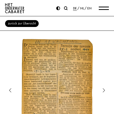
DE
NL
EN
zurück zur Übersicht