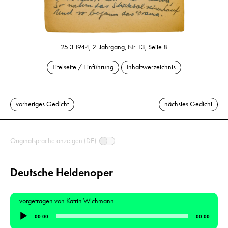
25.3.1944, 2. Jahrgang, Nr. 13, Seite 8
Titelseite / Einführung
Inhaltsverzeichnis
vorheriges Gedicht
nächstes Gedicht
Originalsprache anzeigen (DE)
Deutsche Heldenoper
vorgetragen von
Katrin Wichmann
Audio-
00:00
00:00
Player