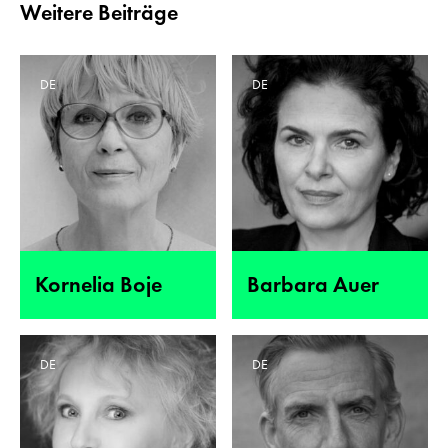
Weitere Beiträge
DE
DE
Kornelia Boje
Barbara Auer
DE
DE