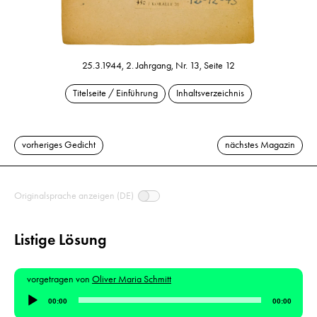
25.3.1944, 2. Jahrgang, Nr. 13, Seite 12
Titelseite / Einführung
Inhaltsverzeichnis
vorheriges Gedicht
nächstes Magazin
Originalsprache anzeigen (DE)
Listige Lösung
vorgetragen von
Oliver Maria Schmitt
Audio-
00:00
00:00
Player