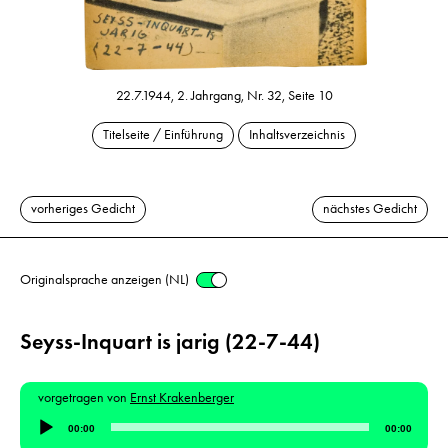
22.7.1944, 2. Jahrgang, Nr. 32, Seite 10
Titelseite / Einführung
Inhaltsverzeichnis
vorheriges Gedicht
nächstes Gedicht
Originalsprache anzeigen (NL)
Seyss-Inquart is jarig (22-7-44)
vorgetragen von
Ernst Krakenberger
Audio-
00:00
00:00
Player