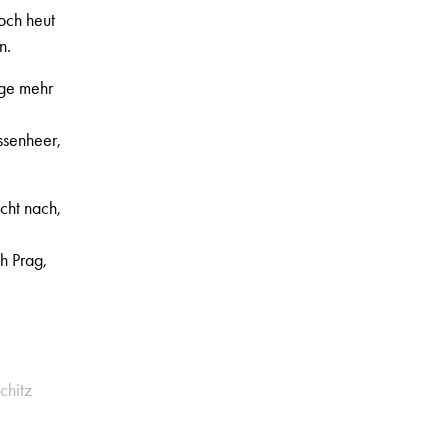
och heut
n.
nge mehr
ssenheer,
cht nach,
h Prag,
chitz