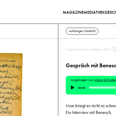
MAGAZINE
MEDIATHEK
GESCH
vorheriges Gedicht
Originalsprache anzeigen (DE)
Gespräch mit Benes
vorgetragen von
Maria Schrade
Audio-
00:00
Player
Man kriegt es nicht so schrec
Ein Interview mit Benesch,