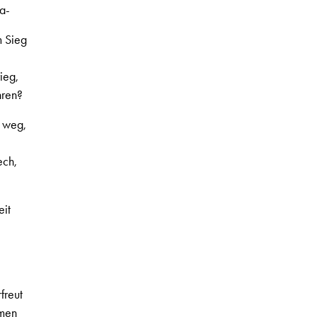
a-
m Sieg
ieg,
hren?
r weg,
ech,
it
freut
hmen