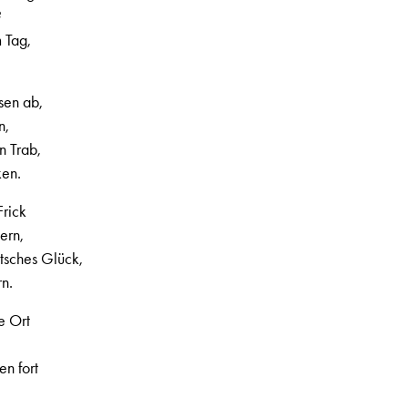
?
 Tag,
sen ab,
n,
n Trab,
ken.
Frick
ern,
utsches Glück,
n.
e Ort
n fort