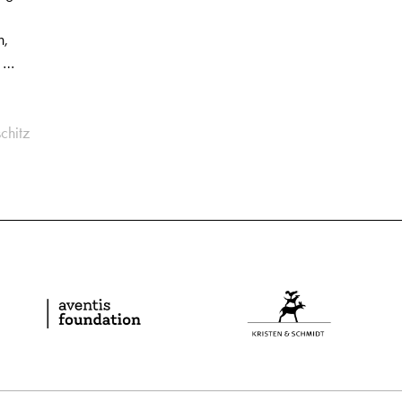
n,
t …
chitz