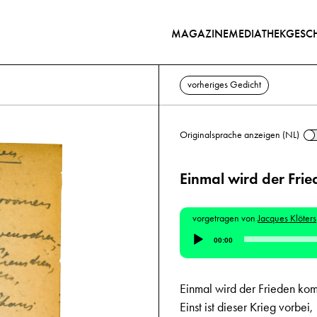
MAGAZINE
MEDIATHEK
GESCH
vorheriges Gedicht
Originalsprache anzeigen (NL)
Einmal wird der Fr
vorgetragen von
Jacques Klöters
Audio-
00:00
Player
Einmal wird der Frieden ko
Einst ist dieser Krieg vorbei,