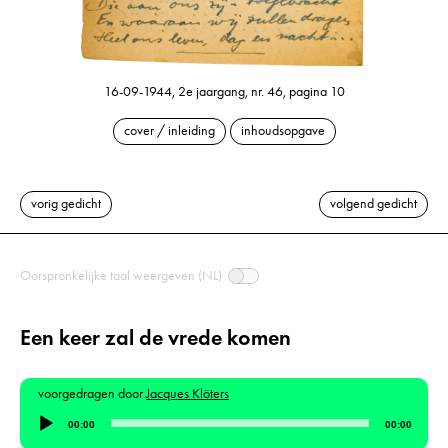
16-09-1944, 2e jaargang, nr. 46, pagina 10
cover / inleiding
inhoudsopgave
vorig gedicht
volgend gedicht
Oorspronkelijke taal weergeven (NL)
Een keer zal de vrede komen
voorgedragen door
Jacques Klöters
Audiospeler
00:00
00:00