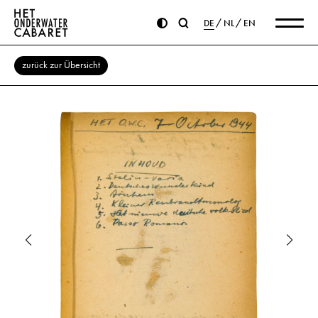
DE
NL
EN
zurück zur Übersicht