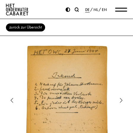
DE
NL
EN
zurück zur Übersicht