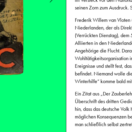
im Versteck vor den National
seinen Zorn zum Ausdruck. Se
Frederik Willem van Vloten (
Niederlanden, der als Direkt
(Verrückten Dienstag), dem 
Alliierten in den Niederlan
Angehörige die Flucht. Dara
Wohltätigkeitsorganisation 
Ereignisse und stellt fest, da
befindet. Niemand wolle die
Winterhilfe“ komme bald mi
Ein Zitat aus „Der Zauberle
Überschrift des dritten Gedic
hin, dass das deutsche Volk
möglichen Konsequenzen bed
man schließlich selbst zertr