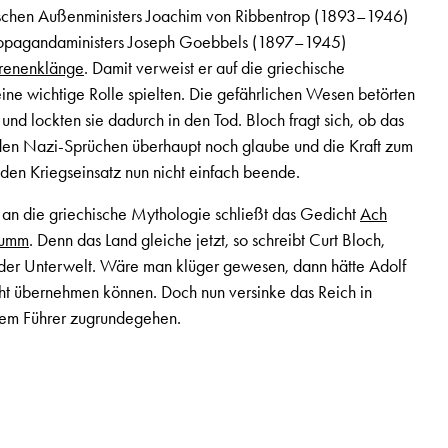
schen Außenministers Joachim von Ribbentrop (1893–1946)
Propagandaministers Joseph Goebbels (1897–1945)
irenenklänge
. Damit verweist er auf die griechische
ine wichtige Rolle spielten. Die gefährlichen Wesen betörten
nd lockten sie dadurch in den Tod. Bloch fragt sich, ob das
den Nazi-Sprüchen überhaupt noch glaube und die Kraft zum
en Kriegseinsatz nun nicht einfach beende.
 an die griechische Mythologie schließt das Gedicht
Ach
dumm
. Denn das Land gleiche jetzt, so schreibt Curt Bloch,
 der Unterwelt. Wäre man klüger gewesen, dann hätte Adolf
acht übernehmen können. Doch nun versinke das Reich in
dem Führer zugrundegehen.