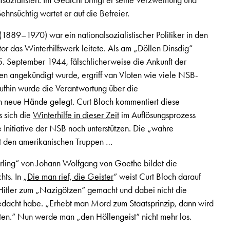
sozialisten. Im Gedicht bringt er seine Verzweiflung und
hnsüchtig wartet er auf die Befreier.
1889–1970) war ein nationalsozialistischer Politiker in den
or das Winterhilfswerk leitete. Als am „Döllen Dinsdig“
5. September 1944, fälschlicherweise die Ankunft der
den angekündigt wurde, ergriff van Vloten wie viele NSB-
ufhin wurde die Verantwortung über die
in neue Hände gelegt. Curt Bloch kommentiert diese
ss sich die
Winterhilfe in dieser Zeit
im Auflösungsprozess
 Initiative der NSB noch unterstützen. Die „wahre
t den amerikanischen Truppen …
hrling“ von Johann Wolfgang von Goethe bildet die
hts. In „
Die man rief, die Geister
“ weist Curt Bloch darauf
 Hitler zum „Nazigötzen“ gemacht und dabei nicht die
acht habe. „Erhebt man Mord zum Staatsprinzip, dann wird
eten.“ Nun werde man „den Höllengeist“ nicht mehr los.