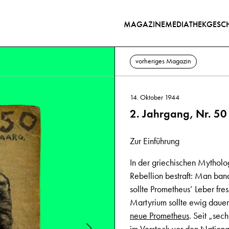
MAGAZINE
MEDIATHEK
GESCH
vorheriges Magazin
14. Oktober 1944
2. Jahrgang, Nr. 50
Zur Einführung
In der griechischen Mythol
Rebellion bestraft: Man band
sollte Prometheus’ Leber fr
Martyrium sollte ewig dauern
neue Prometheus
. Seit „se