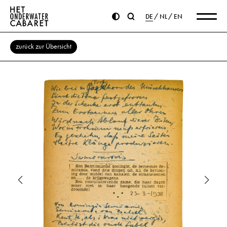
DE
NL
EN
zurück zur Übersicht