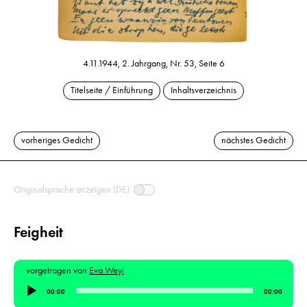
4.11.1944, 2. Jahrgang, Nr. 53, Seite 6
Titelseite / Einführung
Inhaltsverzeichnis
vorheriges Gedicht
nächstes Gedicht
Originalsprache anzeigen (DE)
Feigheit
vorgetragen von
Eva Weyl
Audio-
00:00
00:00
Player