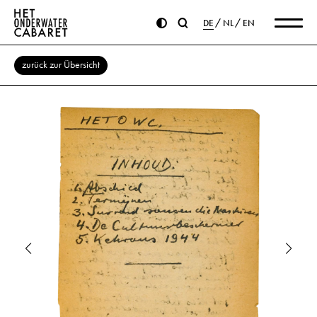
DE
NL
EN
zurück zur Übersicht