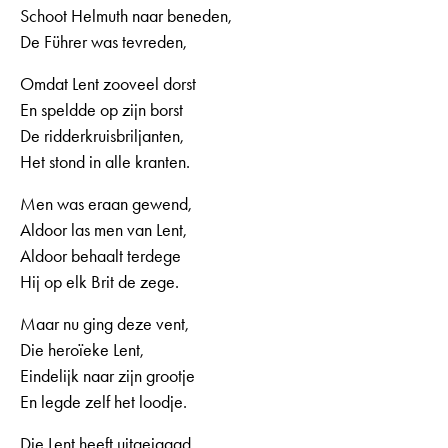
Schoot Helmuth naar beneden,
De Führer was tevreden,
Omdat Lent zooveel dorst
En speldde op zijn borst
De ridderkruisbriljanten,
Het stond in alle kranten.
Men was eraan gewend,
Aldoor las men van Lent,
Aldoor behaalt terdege
Hij op elk Brit de zege.
Maar nu ging deze vent,
Die heroïeke Lent,
Eindelijk naar zijn grootje
En legde zelf het loodje.
Die Lent heeft uitgejaagd