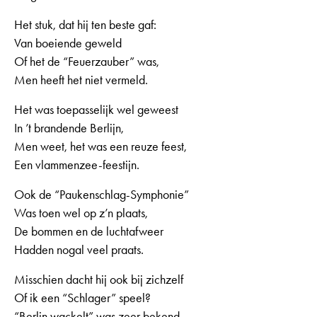
Het stuk, dat hij ten beste gaf:
Van boeiende geweld
Of het de “Feuerzauber” was,
Men heeft het niet vermeld.
Het was toepasselijk wel geweest
In ’t brandende Berlijn,
Men weet, het was een reuze feest,
Een vlammenzee-feestijn.
Ook de “Paukenschlag-Symphonie”
Was toen wel op z’n plaats,
De bommen en de luchtafweer
Hadden nogal veel praats.
Misschien dacht hij ook bij zichzelf
Of ik een “Schlager” speel?
“Berlin wackelt” was zeer bekend