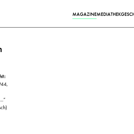
MAGAZINE
MEDIATHEK
GESCH
n
ht:
944,
 …”
sch)