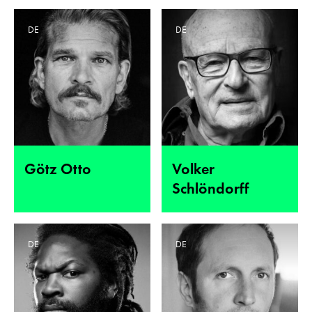
DE
DE
Götz Otto
Volker
Schlöndorff
DE
DE