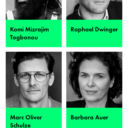
Komi Mizrajim
Raphael Dwinger
Togbonou
DE
DE
Marc Oliver
Barbara Auer
Schulze