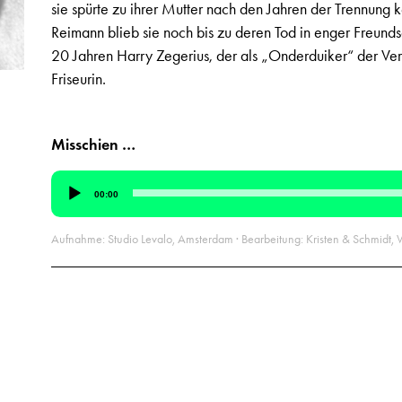
sie spürte zu ihrer Mutter nach den Jahren der Trennung 
Reimann blieb sie noch bis zu deren Tod in enger Freundsc
20 Jahren Harry Zegerius, der als „Onderduiker“ der Verf
Friseurin.
Misschien …
Audio-
00:00
Player
Aufnahme: Studio Levalo, Amsterdam · Bearbeitung: Kristen & Schmidt,