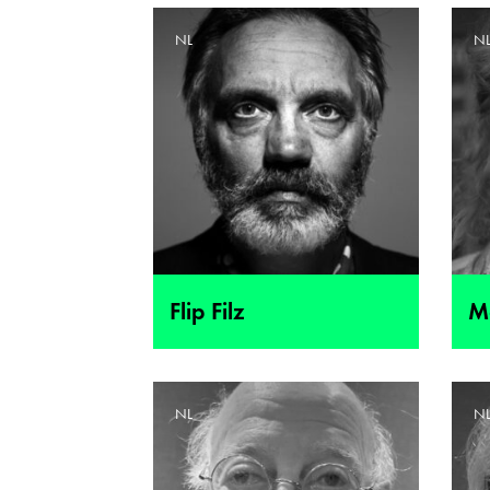
NL
N
Flip Filz
M
NL
N