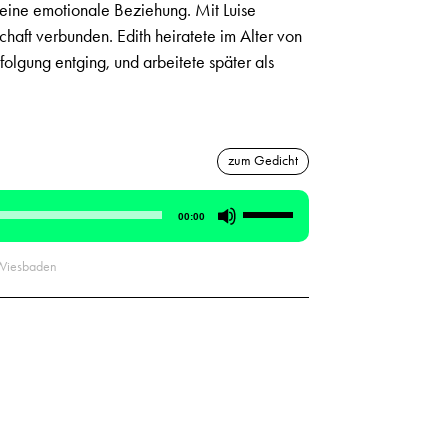
keine emotionale Beziehung. Mit Luise
haft verbunden. Edith heiratete im Alter von
olgung entging, und arbeitete später als
zum Gedicht
Pfeiltasten
00:00
Hoch/Runter
benutzen,
 Wiesbaden
um
die
Lautstärke
zu
regeln.