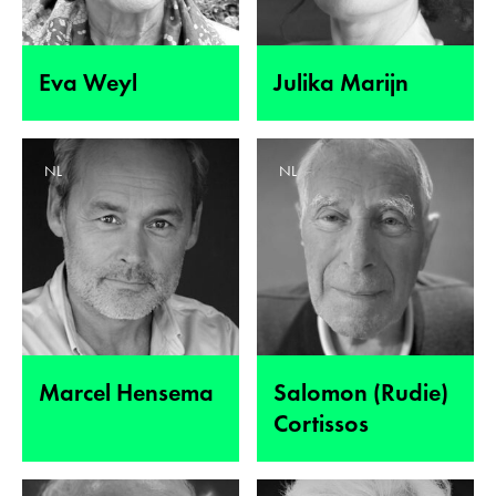
Eva Weyl
Julika Marijn
NL
NL
Marcel Hensema
Salomon (Rudie)
Cortissos