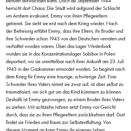
behütet aufwachsen kann. Doch ab September 1944
herrscht dort Chaos: Die Stadt wird aufgrund der Schlacht
um Arnhem evakuiert, Emmy von ihren Pflegeeltern
getrennt. Sie sieht sie erst nach dem Krieg wieder. Nach
der Befreiung erfährt Emmy, dass ihre Eltern, ihr Bruder und
ihre Schwester schon 1943 von den Deutschen verraten und
verhaftet worden waren. Über das Lager Westerbork
wurden sie in das Konzentrationslager Sobibor in Polen
deportiert, wo sie unmittelbar nach ihrer Ankunft am 23. Juli
1943 in der Gaskammer ermordet wurden. So beginnt nach
dem Krieg für Emmy eine traurige, schwierige Zeit. Eine
Schwester ihres Vaters nimmt sie zwar auf, ist aber selbst zu
traumatisiert, um sich gut um das Kind kümmern zu können.
Deshalb ist Emmy gezwungen, zu einem Bruder ihres Vaters
zu ziehen. Mit achtzehn Jahren setzt Emmy vor Gericht
durch, dass sie zu ihren Pflegeeltern zurückkehren darf. Dort
findet sie Frieden und Raum zur Selbstentfaltung. Von
diesem Moment an kann Emmy ihr eigenes Leben