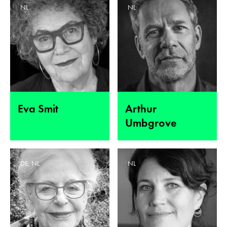
NL
NL
Eva Smit
Arthur
Umbgrove
DE, NL
NL