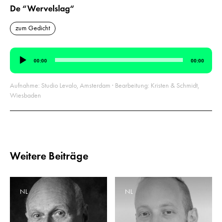
De “Wervelslag“
zum Gedicht
Audio-
00:00
00:00
Player
Aufnahme: Studio Levalo, Amsterdam · Bearbeitung: Kristen & Schmidt,
Wiesbaden
Weitere Beiträge
NL
NL