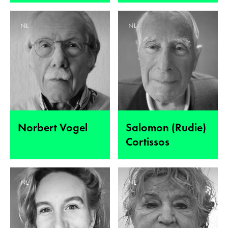
NL
NL
Norbert Vogel
Salomon (Rudie)
Cortissos
NL
NL