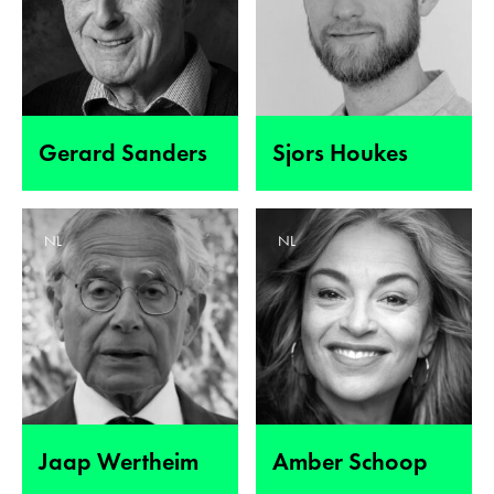
Gerard Sanders
Sjors Houkes
NL
NL
Jaap Wertheim
Amber Schoop