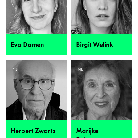
Eva Damen
Birgit Welink
NL
NL
Herbert Zwartz
Marijke