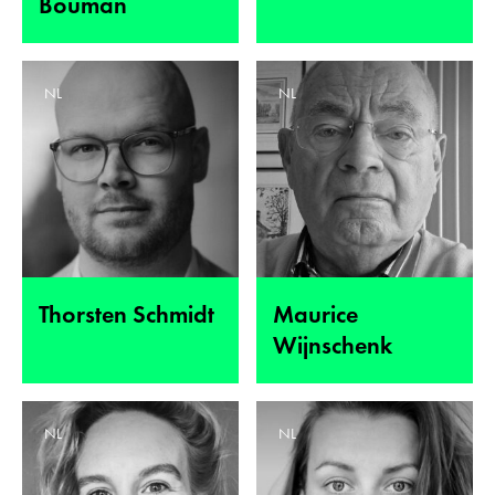
Bouman
NL
NL
Thorsten Schmidt
Maurice
Wijnschenk
NL
NL