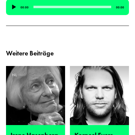
Audio-
00:00
00:00
Player
Weitere Beiträge
NL
NL