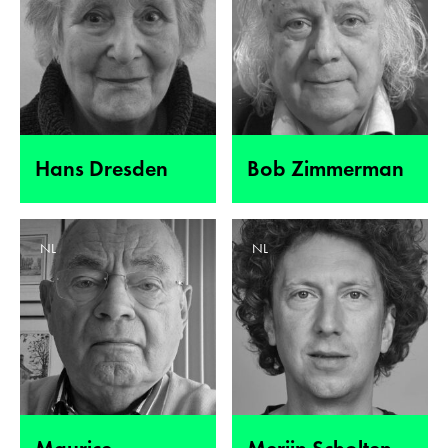
Hans Dresden
Bob Zimmerman
NL
NL