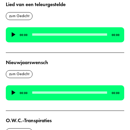
Lied van een teleurgestelde
zum Gedicht
Audio-
00:00
00:00
Player
Nieuwjaarswensch
zum Gedicht
Audio-
00:00
00:00
Player
O.W.C.-Transpiraties