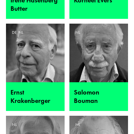
Irene Hasenberg
Korneel Evers
Butter
DE, NL
NL
Ernst
Salomon
Krakenberger
Bouman
NL
NL