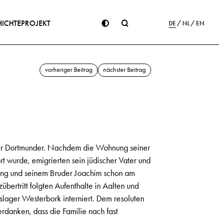
ICHTE
PROJEKT
DE
NL
EN
vorheriger Beitrag
nächster Beitrag
iger Dortmunder. Nachdem die Wohnung seiner
 wurde, emigrierten sein jüdischer Vater und
ang und seinem Bruder Joachim schon am
bertritt folgten Aufenthalte in Aalten und
lager Westerbork interniert. Dem resoluten
danken, dass die Familie nach fast