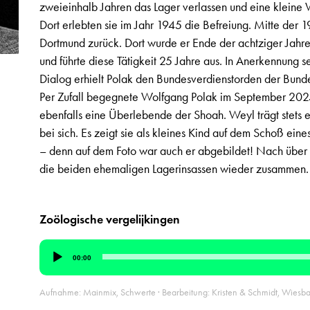
zweieinhalb Jahren das Lager verlassen und eine klein
Dort erlebten sie im Jahr 1945 die Befreiung. Mitte der
Dortmund zurück. Dort wurde er Ende der achtziger Jahr
und führte diese Tätigkeit 25 Jahre aus. In Anerkennung se
Dialog erhielt Polak den Bundesverdienstorden der Bund
Per Zufall begegnete Wolfgang Polak im September 202
ebenfalls eine Überlebende der Shoah. Weyl trägt stets e
bei sich. Es zeigt sie als kleines Kind auf dem Schoß ein
– denn auf dem Foto war auch er abgebildet! Nach über a
die beiden ehemaligen Lagerinsassen wieder zusammen.
Zoölogische vergelijkingen
Audio-
00:00
Player
Aufnahme: Mainmix, Schwerte · Bearbeitung: Kristen & Schmidt, Wiesb