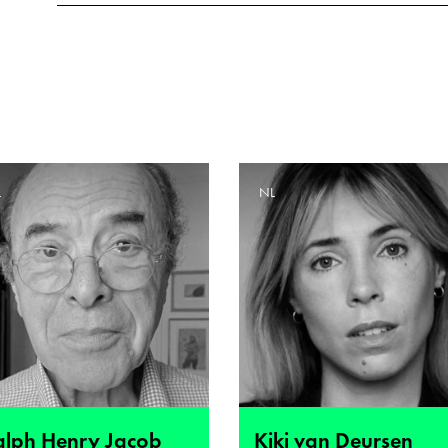
L
NL
alph Henry Jacob
Kiki van Deursen