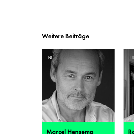
Weitere Beiträge
NL
N
Marcel Hensema
R