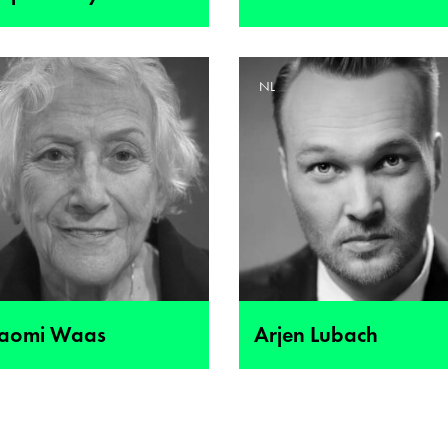
L
NL
aomi Waas
Arjen Lubach