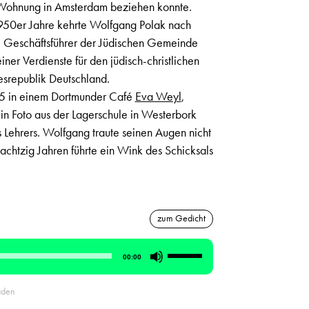
e Wohnung in Amsterdam beziehen konnte.
 1950er Jahre kehrte Wolfgang Polak nach
e Geschäftsführer der Jüdischen Gemeinde
iner Verdienste für den jüdisch-christlichen
esrepublik Deutschland.
5 in einem Dortmunder Café
Eva Weyl
,
in Foto aus der Lagerschule in Westerbork
es Lehrers. Wolfgang traute seinen Augen nicht
chtzig Jahren führte ein Wink des Schicksals
zum Gedicht
Pfeiltasten
00:00
Hoch/Runter
benutzen,
aden
um