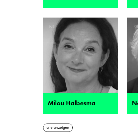
NL
N
Milou Halbesma
N
alle anzeigen