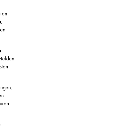
eren
,
den
n
 Helden
sten
nügen,
en.
üren
e