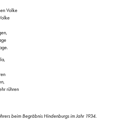
hen Volke
 Wolke
gen,
lage
rage.
la,
ren
en,
ehr rühren
ührers beim Begräbnis Hindenburgs im Jahr 1934.