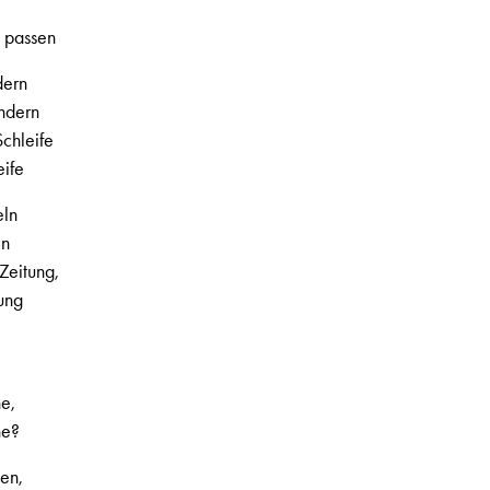
t passen
dern
ändern
chleife
eife
eln
ln
Zeitung,
tung
e,
ne?
en,