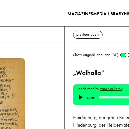
MAGAZINES
MEDIA LIBRARY
HI
previous poem
Show original language (DE)
„Walhalla“
performed by
Vanessa Remy
Audio
00:00
Player
Hindenburg, der graue Kater
Hindenburg, der Heldenvat