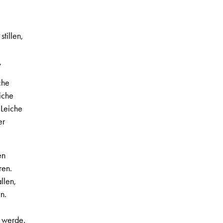
tillen,
,
che
iche
 Leiche
er
en
ren.
llen,
n.
m werde.