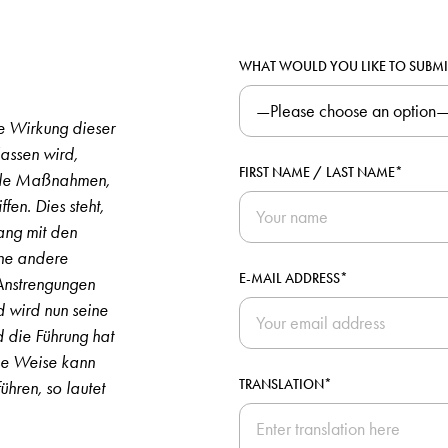
WHAT WOULD YOU LIKE TO SUBMI
e Wirkung dieser
assen wird,
FIRST NAME / LAST NAME*
elle Maßnahmen,
fen. Dies steht,
lang mit den
ne andere
E-MAIL ADDRESS*
 Anstrengungen
d wird nun seine
d die Führung hat
ese Weise kann
TRANSLATION*
ühren, so lautet