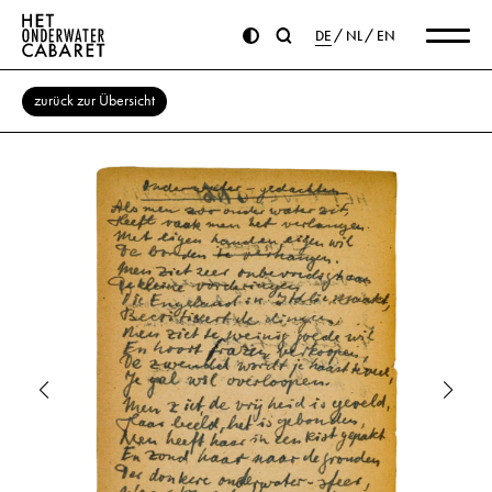
DE
NL
EN
zurück zur Übersicht