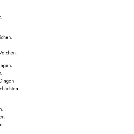
e.
ichen,
 Weichen.
ingen,
n,
 Dingen
chlichten.
n,
en,
n.