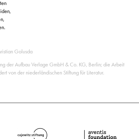
ten
eiden,
n,
en.
hristian Golusda
ng der Aufbau Verlage GmbH & Co. KG, Berlin; die Arbeit
rt von der niederländischen Stiftung für Literatur.