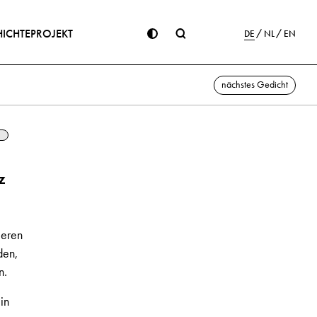
ICHTE
PROJEKT
DE
NL
EN
nächstes Gedicht
z
ieren
den,
n.
in