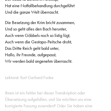
Hat eine Notfallbehandlung durchgeführt
Und die ganze Welt überrascht.
Die Besetzung der Krim bricht zusammen,
Und so geht alles den Bach herunter,
Auch wenn Göbbels noch so listig lügt,
Auch wenn die Gestapo-Peitsche droht,
Das Dritte Reich geht bald unter,
Hallo, ihr Freunde, aufgepasst,
Wir werden bald angenehm überrascht.
Lektorat: Kurt Gerhard Funke
Ihnen ist ein Fehler bei dieser Transkription oder
Übersetzung aufgefallen, und Sie möchten uns eine
korrigierte Fassung zusenden? Oder Sie haben eine