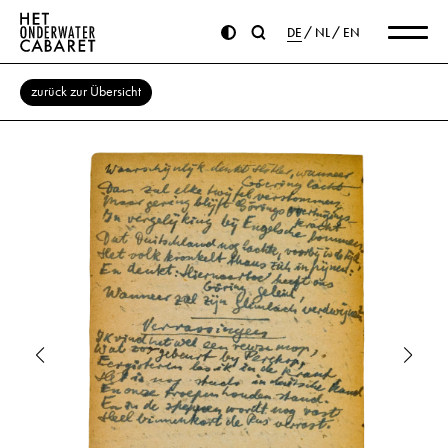
DE
NL
EN
zurück zur Übersicht