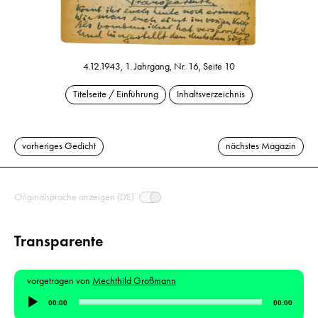
4.12.1943, 1. Jahrgang, Nr. 16, Seite 10
Titelseite / Einführung
Inhaltsverzeichnis
vorheriges Gedicht
nächstes Magazin
Originalsprache anzeigen (DE)
Transparente
vorgetragen von
Mechthild Großmann
Audio-
00:00
00:00
Player