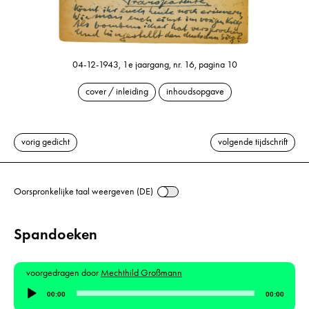
04-12-1943, 1e jaargang, nr. 16, pagina 10
cover / inleiding
inhoudsopgave
vorig gedicht
volgende tijdschrift
Oorspronkelijke taal weergeven (DE)
Spandoeken
voorgedragen door
Mechthild Großmann
Audiospeler
00:00
00:00