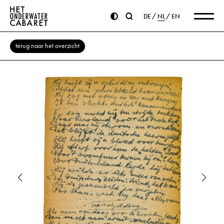
DE
NL
EN
terug naar het overzicht