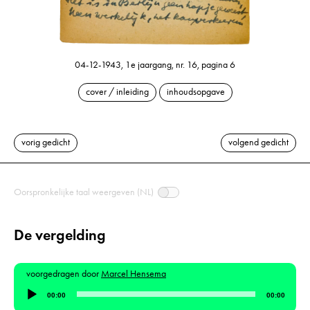
04-12-1943, 1e jaargang, nr. 16, pagina 6
cover / inleiding
inhoudsopgave
vorig gedicht
volgend gedicht
Oorspronkelijke taal weergeven (NL)
De vergelding
voorgedragen door
Marcel Hensema
Audiospeler
00:00
00:00