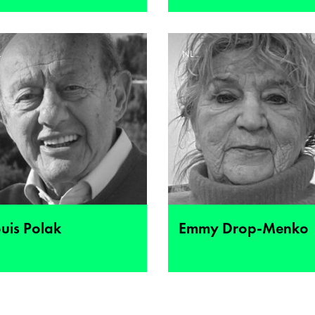
L
NL
uis Polak
Emmy Drop-Menko