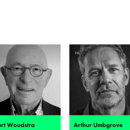
L
NL
ert Woudstra
Arthur Umbgrove