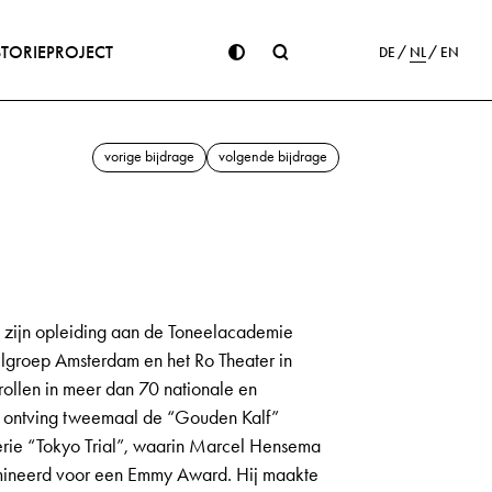
STORIE
PROJECT
DE
NL
EN
vorige bijdrage
volgende bijdrage
 zijn opleiding aan de Toneelacademie
elgroep Amsterdam en het Ro Theater in
ollen in meer dan 70 nationale en
Hij ontving tweemaal de “Gouden Kalf”
serie “Tokyo Trial”, waarin Marcel Hensema
mineerd voor een Emmy Award. Hij maakte