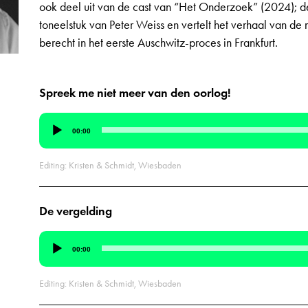
ook deel uit van de cast van “Het Onderzoek” (2024); de
toneelstuk van Peter Weiss en vertelt het verhaal van d
berecht in het eerste Auschwitz-proces in Frankfurt.
Spreek me niet meer van den oorlog!
Audiospeler
00:00
Editing: Kristen & Schmidt, Wiesbaden
De vergelding
Audiospeler
00:00
Editing: Kristen & Schmidt, Wiesbaden