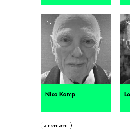
NL
N
Nico Kamp
Lo
alle weergeven