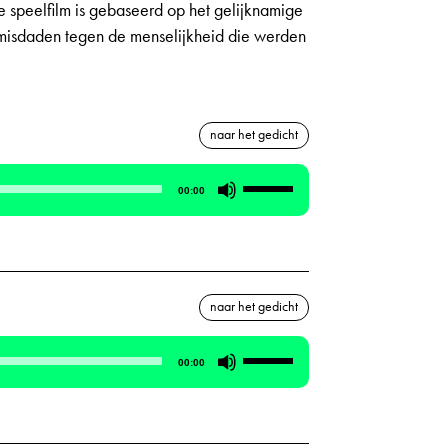
 speelfilm is gebaseerd op het gelijknamige
e misdaden tegen de menselijkheid die werden
naar het gedicht
Gebruik
00:00
Omhoog/Omlaag
pijltoetsen
om
het
naar het gedicht
volume
te
Gebruik
verhogen
00:00
Omhoog/Omlaag
of
pijltoetsen
te
om
verlagen.