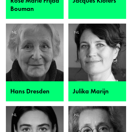
Rose Marie Frijda
Jacques Klöters
Bouman
NL
NL
Hans Dresden
Julika Marijn
NL
NL