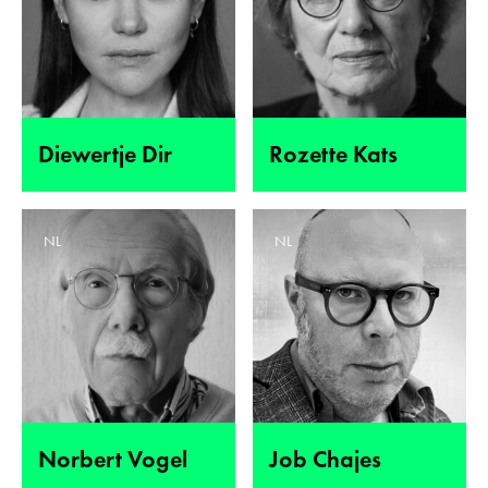
Diewertje Dir
Rozette Kats
NL
NL
Norbert Vogel
Job Chajes