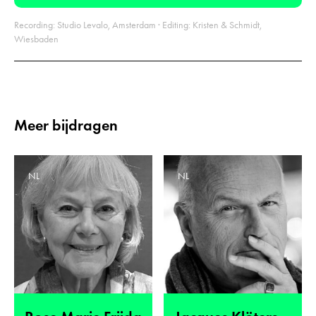
Recording: Studio Levalo, Amsterdam · Editing: Kristen & Schmidt,
Wiesbaden
Meer bijdragen
NL
NL