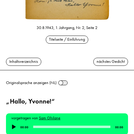
30.8.1943, 1. Jahrgang, Nr. 2, Seite 2
Titelseite / Einführung
Inhaltsverzeichnis
nächstes Gedicht
Originalsprache anzeigen (NL)
„Hallo, Yvonne!“
vorgetragen von
Sam Ghilane
Audio-
00:00
00:00
Player