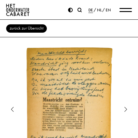
DE
NL
EN
zurück zur Übersicht