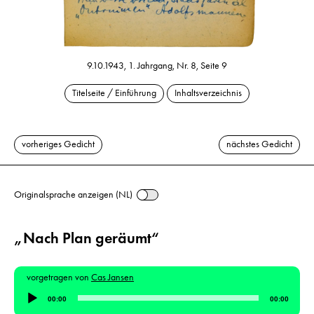
9.10.1943, 1. Jahrgang, Nr. 8, Seite 9
Titelseite / Einführung
Inhaltsverzeichnis
vorheriges Gedicht
nächstes Gedicht
Originalsprache anzeigen (NL)
„Nach Plan geräumt“
vorgetragen von
Cas Jansen
Audio-
00:00
00:00
Player