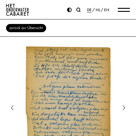
DE
NL
EN
zurück zur Übersicht