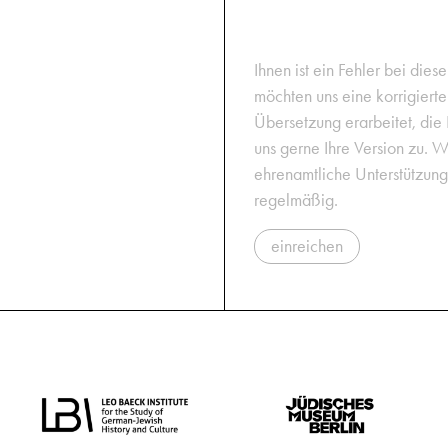
Ihnen ist ein Fehler bei dies
möchten uns eine korrigiert
Übersetzung erarbeitet, die
uns gerne Ihre Version zu. W
ehrenamtliche Unterstützun
regelmäßig.
einreichen