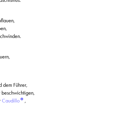
aschismus.
flauen,
ben,
schwinden.
uern,
d dem Führer,
ht beschwichtigen,
r
Caudillo
,