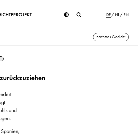
ICHTE
PROJEKT
DE
NL
EN
nächstes Gedicht
h zurückzuziehen
ündert
ugt
ohlstand
ogen.
n Spanien,