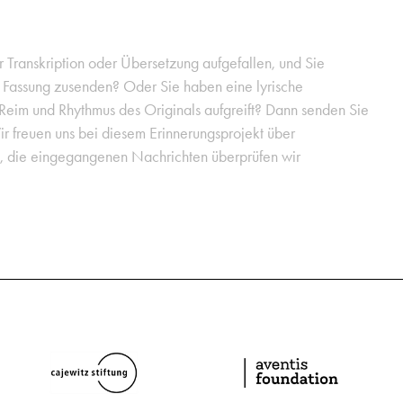
er Transkription oder Übersetzung aufgefallen, und Sie
e Fassung zusenden? Oder Sie haben eine lyrische
 Reim und Rhythmus des Originals aufgreift? Dann senden Sie
ir freuen uns bei diesem Erinnerungsprojekt über
g, die eingegangenen Nachrichten überprüfen wir