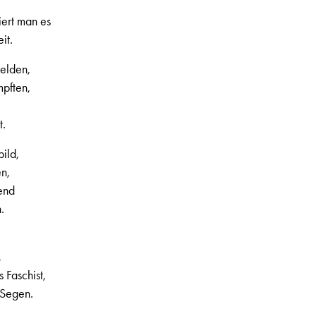
iert man es
it.
elden,
mpften,
t.
ild,
en,
end
3, 1. Jahrgang, Nr. 9, Seite 3
.
,
s Faschist,
 Segen.