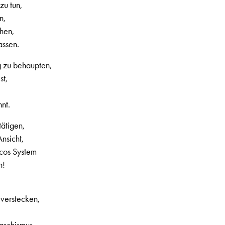
zu tun,
n,
chen,
assen.
g zu behaupten,
st,
nt.
tätigen,
nsicht,
cos System
n!
 verstecken,