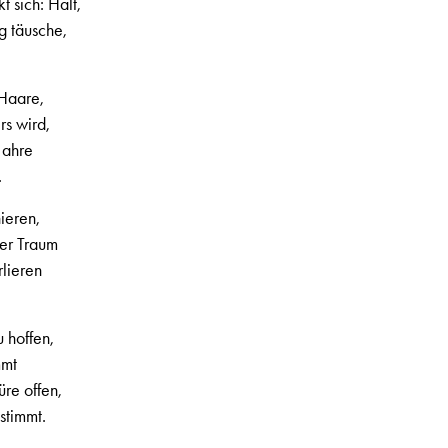
 sich: Halt,
g täusche,
 Haare,
rs wird,
Jahre
.
ieren,
er Traum
rlieren
 hoffen,
mmt
üre offen,
stimmt.