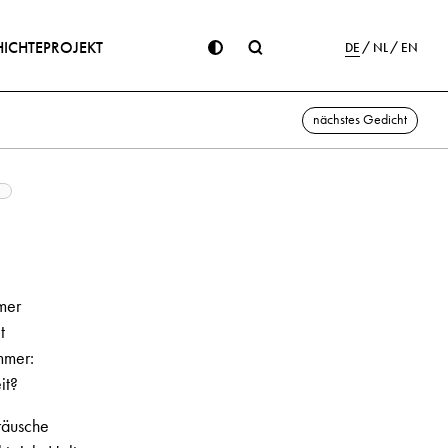
ICHTE
PROJEKT
DE
NL
EN
nächstes Gedicht
mer
t
mmer:
it?
räusche