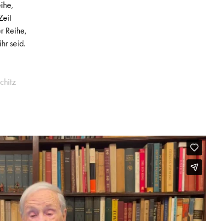
ihe,
Zeit
er Reihe,
hr seid.
chitz