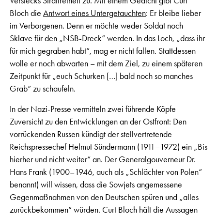
Verstecks Straffreiheit zu. Mit einem Gedicht gibt Curt
Bloch die
Antwort eines Untergetauchten
: Er bleibe lieber
im Verborgenen. Denn er möchte weder Soldat noch
Sklave für den „NSB-Dreck“ werden. In das Loch, „dass ihr
für mich gegraben habt“, mag er nicht fallen. Stattdessen
wolle er noch abwarten – mit dem Ziel, zu einem späteren
Zeitpunkt für „euch Schurken […] bald noch so manches
Grab“ zu schaufeln.
In der Nazi-Presse vermitteln zwei führende Köpfe
Zuversicht zu den Entwicklungen an der Ostfront: Den
vorrückenden Russen kündigt der stellvertretende
Reichspressechef Helmut Sündermann (1911–1972) ein „Bis
hierher und nicht weiter“ an. Der Generalgouverneur Dr.
Hans Frank (1900–1946, auch als „Schlächter von Polen“
benannt) will wissen, dass die Sowjets angemessene
Gegenmaßnahmen von den Deutschen spüren und „alles
zurückbekommen“ würden. Curt Bloch hält die Aussagen