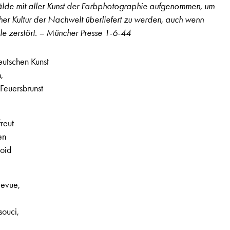
e mit aller Kunst der Farbphotographie aufgenommen, um
Lautstärke
her Kultur der Nachwelt überliefert zu werden, auch wenn
zu
ale zerstört. – Müncher Presse 1-6-44
regeln.
eutschen Kunst
,
Feuersbrunst
freut
en
loid
 2. Jahrgang, Nr. 32, Seite 19
levue,
ouci,