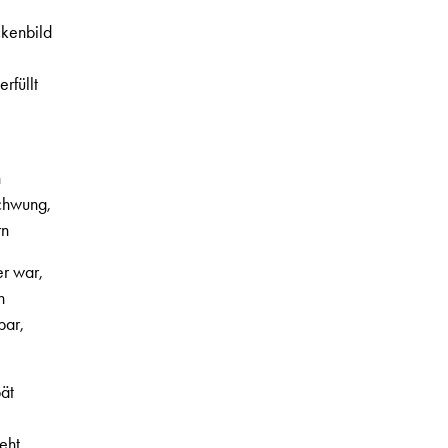
kenbild
rfüllt
n
chwung,
rn
er war,
n
bar,
pät
eht,