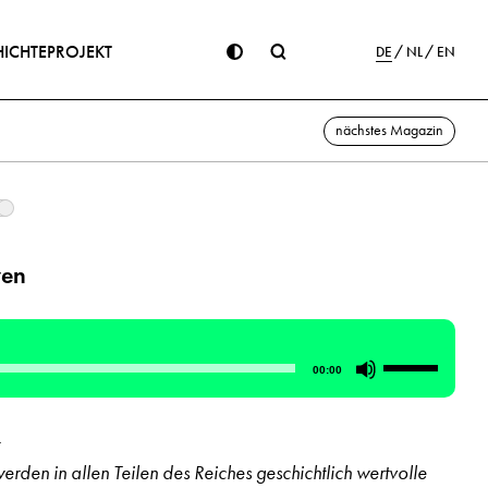
ICHTE
PROJEKT
DE
NL
EN
nächstes Magazin
ven
Pfeiltasten
00:00
Hoch/Runte
benutzen,
um
erden in allen Teilen des Reiches geschichtlich wertvolle
die