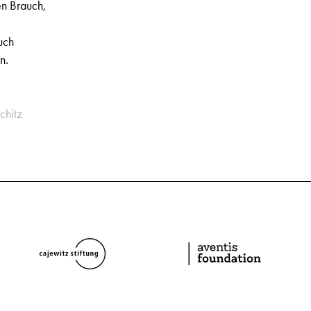
en Brauch,
uch
n.
chitz