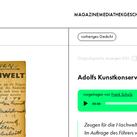
MAGAZINE
MEDIATHEK
GESCH
vorheriges Gedicht
Originalsprache anzeigen (DE)
Adolfs Kunstkonser
vorgetragen von
Frank Schulz
Audio-
00:00
Player
Zeugen für die Nachwelt
Im Auftrage des Führers w