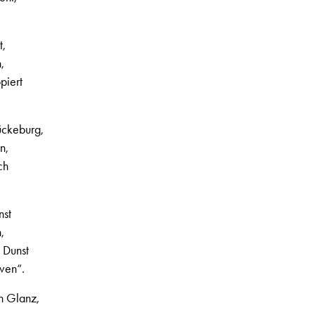
t,
,
piert
ückeburg,
n,
ch
nst
,
 Dunst
ven“.
n Glanz,