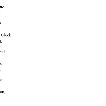
nz,
.
k
 Glück,
t.
hrt
ert,
te.
ur
nur,