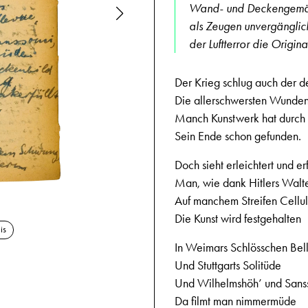
Wand- und Deckengemäld
als Zeugen unvergänglic
der Luftterror die Origin
Der Krieg schlug auch der d
Die allerschwersten Wunden
Manch Kunstwerk hat durch 
Sein Ende schon gefunden.
Doch sieht erleichtert und er
Man, wie dank Hitlers Walt
Auf manchem Streifen Cellu
22.7.1944,
Die Kunst wird festgehalten
is
In Weimars Schlösschen Bel
Und Stuttgarts Solitüde
Und Wilhelmshöh’ und Sanss
Da filmt man nimmermüde