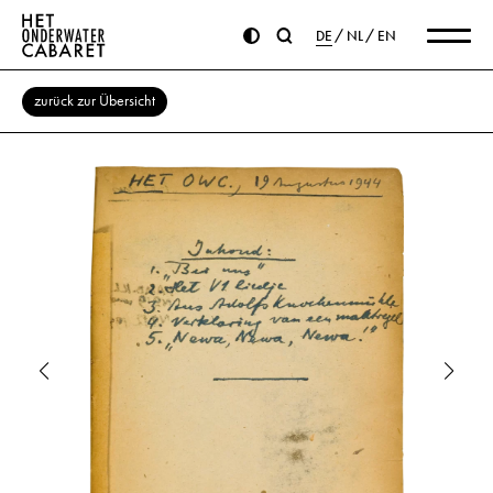
DE
NL
EN
zurück zur Übersicht