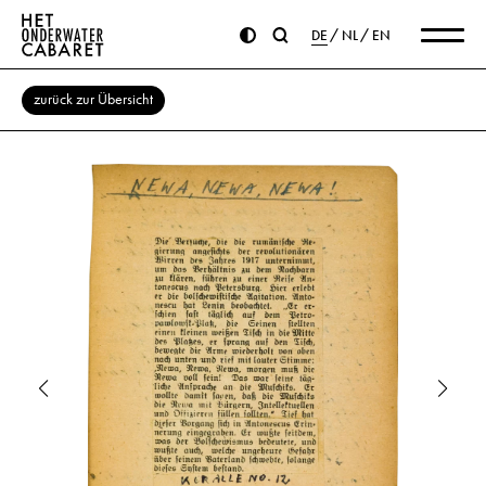
DE
NL
EN
zurück zur Übersicht