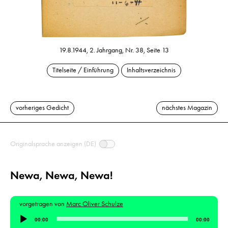
19.8.1944, 2. Jahrgang, Nr. 38, Seite 13
Titelseite / Einführung
Inhaltsverzeichnis
vorheriges Gedicht
nächstes Magazin
Originalsprache anzeigen (DE)
Newa, Newa, Newa!
vorgetragen von
Marc Oliver Schulze
Audio-
00:00
00:00